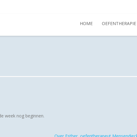
HOME
OEFENTHERAPIE
fde week nog beginnen.
Over Esther, oefentherapeut Mensendiec