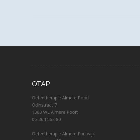
OTAP
Oefentherapie Almere Poort
Odinstraat 7
1363 WL Almere Poort
06-364 562 80
Oefentherapie Almere Parkwijk