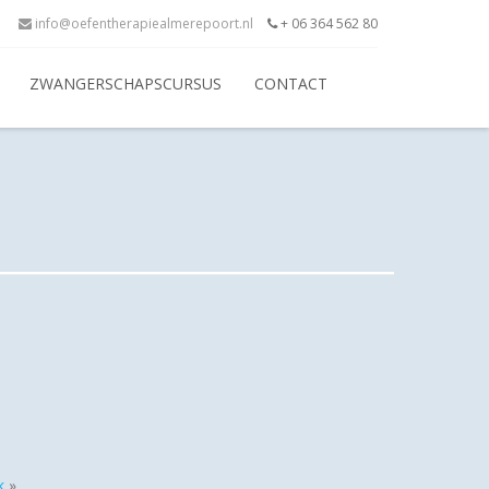
info@oefentherapiealmerepoort.nl
+ 06 364 562 80
ZWANGERSCHAPSCURSUS
CONTACT
k
»